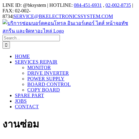
Skip
LINE ID: @bksystem | HOTLINE:
084-451-6931
,
02-002-8735
|
to
FAX: 02-002-
content
8734
|
SERVICE@BKELECTRONICSSYSTEM.COM
Search
for:
HOME
SERVICES REPAIR
MONITOR
DRIVE INVERTER
POWER SUPPLY
BOARD CONTROL
COPY BOARD
SPARE PART
JOBS
CONTACT
งานซ่อม